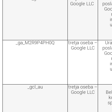
Google LLC
posl
Goo
i
u
_ga_M2R9P4PH0Q
tretja oseba –
Ura
Google LLC
posl
Goo
i
u
_gcl_au
tretja oseba –
Google LLC
Bel
k
sp