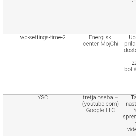
wp-settings-time-2
Energijski
Up
center MojChi
pril
dost
z
bolj
YSC
tretja oseba –
Ta
(youtube.com)
nast
Google LLC
spre
vid