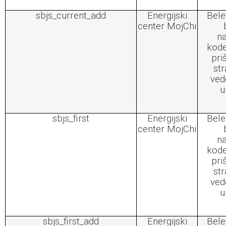
sbjs_current_add
Energijski
Bele
center MojChi
na
kode
pri
str
ved
u
sbjs_first
Energijski
Bele
center MojChi
na
kode
pri
str
ved
u
sbjs_first_add
Energijski
Bele