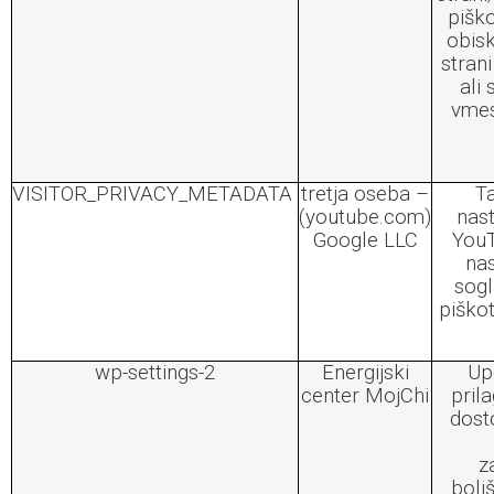
piško
obis
stran
ali 
vmes
VISITOR_PRIVACY_METADATA
tretja oseba –
Ta
(youtube.com)
nast
Google LLC
YouT
nas
sogl
piško
wp-settings-2
Energijski
Up
center MojChi
pril
dost
z
bolj