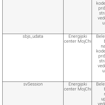
kode
pri
str
ved
u
sbjs_udata
Energijski
Bele
center MojChi
na
kode
pri
str
ved
u
svSession
Energijski
Bele
center MojChi
u
ved