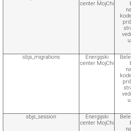
center MojChi
na
kode
pri
str
ved
u
sbjs_migrations
Energijski
Bele
center MojChi
na
kode
pri
str
ved
u
sbjs_session
Energijski
Bele
center MojChi
na