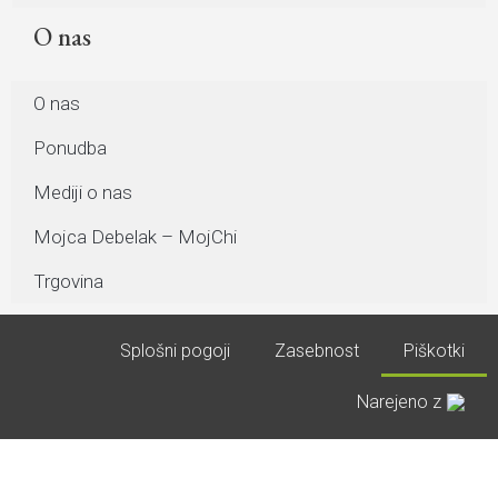
O nas
O nas
Ponudba
Mediji o nas
Mojca Debelak – MojChi
Trgovina
Splošni pogoji
Zasebnost
Piškotki
Narejeno z