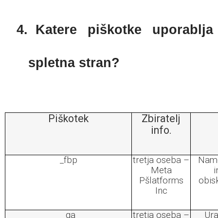
4.
Katere piškotke uporablja
spletna stran?
Piškotek
Zbiratelj
info.
_fbp
tretja oseba –
Name
Meta
i
Pšlatforms
obis
Inc
_ga
tretja oseba –
Ura