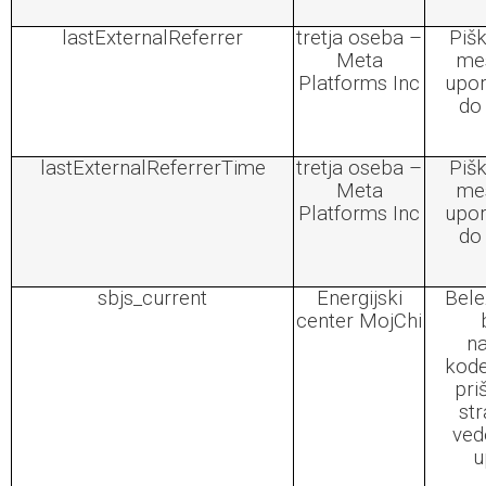
lastExternalReferrer
tretja oseba –
Pišk
Meta
mes
Platforms Inc
upor
do
lastExternalReferrerTime
tretja oseba –
Pišk
Meta
mes
Platforms Inc
upor
do
sbjs_current
Energijski
Bele
center MojChi
na
kode
pri
str
ved
u