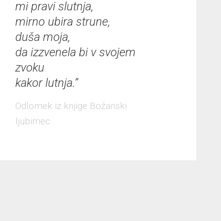
mi pravi slutnja,
mirno ubira strune,
duša moja,
da izzvenela bi v svojem
zvoku
kakor lutnja.”
Odlomek iz knjige Božanski
ljubimec