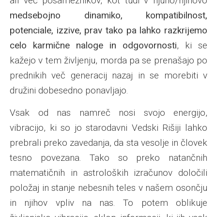
ali več posameznikov, kot tudi v njuno/njihovo
medsebojno dinamiko, kompatibilnost,
potenciale, izzive, prav tako pa lahko razkrijemo
celo karmične naloge in odgovornosti
, ki se
kažejo v tem življenju, morda pa se prenašajo po
prednikih več generacij nazaj in se morebiti v
družini dobesedno ponavljajo.
Vsak od nas namreč nosi svojo energijo,
vibracijo, ki so jo starodavni Vedski Rišiji lahko
prebrali preko zavedanja, da sta vesolje in človek
tesno povezana. Tako so preko natančnih
matematičnih in astroloških izračunov določili
položaj in stanje nebesnih teles v našem osončju
in njihov vpliv na nas. To potem oblikuje