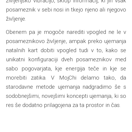
življenjsko vibracijo, sklop informacij, ki jih vsak
posameznik v sebi nosi in tkejo njeno ali njegovo
življenje.
Obenem pa je mogoče narediti vpogled ne le v
posameznikovo življenje, ampak preko ujemanja
natalnih kart dobiti vpogled tudi v to, kako se
unikatni konfiguraciji dveh posameznikov med
sabo pogovarjata, kje energija teče in kje se
morebiti zatika. V MojChi delamo tako, da
starodavne metode ujemanja nadgradimo še s
sodobnejšimi, novejšimi koncepti ujemanja, ki so
res še dodatno prilagojena za ta prostor in čas.